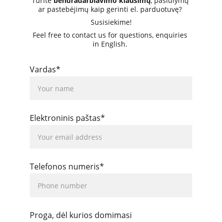
Turite 
bendradarbiavimo klausimų
, pasiūlymų 
ar pastebėjimų kaip gerinti el. parduotuvę? 
Susisiekime!
Feel free to contact us for questions, enquiries 
in English. 
Vardas*
Elektroninis paštas*
Telefonos numeris*
Proga, dėl kurios domimasi