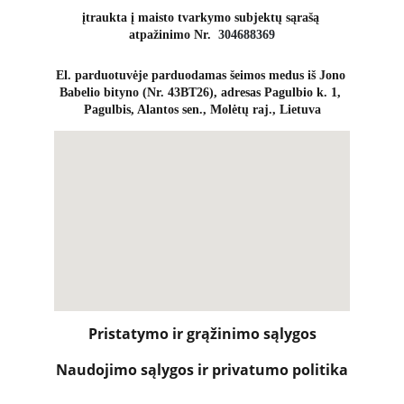
įtraukta į maisto tvarkymo subjektų sąrašą 
atpažinimo Nr.  
304688369
El. parduotuvėje parduodamas šeimos medus iš Jono 
Babelio bityno (Nr. 43BT26), adresas Pagulbio k. 1, 
Pagulbis, Alantos sen., Molėtų raj., Lietuva
Pristatymo ir grąžinimo sąlygos
Naudojimo sąlygos ir privatumo politika