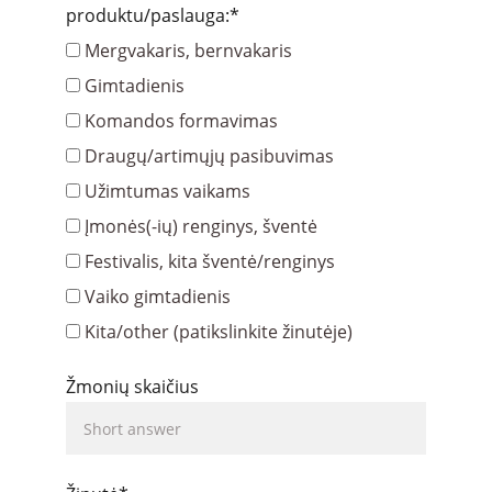
produktu/paslauga:*
Mergvakaris, bernvakaris
Gimtadienis
Komandos formavimas
Draugų/artimųjų pasibuvimas
Užimtumas vaikams
Įmonės(-ių) renginys, šventė
Festivalis, kita šventė/renginys
Vaiko gimtadienis
Kita/other (patikslinkite žinutėje)
Žmonių skaičius