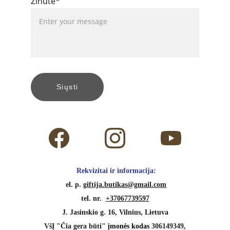
Žinutė*
Siųsti
 Rekvizitai ir informacija:
 el. p. 
giftija.butikas@gmail.com
tel. nr.  
+37067739597
J. Jasinskio g. 16, Vilnius, Lietuva
VšĮ "Čia gera būti" 
įmonės kodas 
306149349,