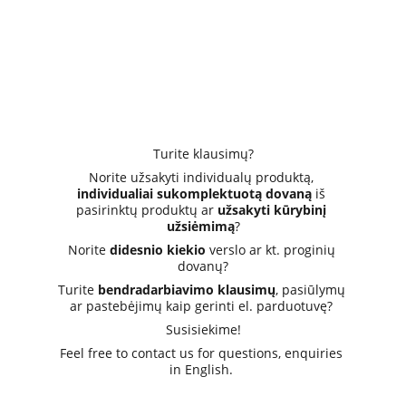
Turite klausimų?
Norite užsakyti individualų produktą, 
individualiai sukomplektuotą dovaną
 iš 
pasirinktų produktų ar 
užsakyti kūrybinį 
užsiėmimą
?
Norite 
didesnio kiekio
 verslo ar kt. proginių 
dovanų?
Turite 
bendradarbiavimo klausimų
, pasiūlymų 
ar pastebėjimų kaip gerinti el. parduotuvę? 
Susisiekime!
Feel free to contact us for questions, enquiries 
in English. 