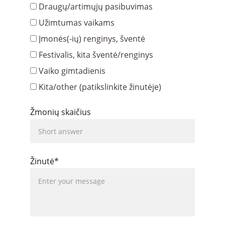
Draugų/artimųjų pasibuvimas
Užimtumas vaikams
Įmonės(-ių) renginys, šventė
Festivalis, kita šventė/renginys
Vaiko gimtadienis
Kita/other (patikslinkite žinutėje)
Žmonių skaičius
Žinutė*