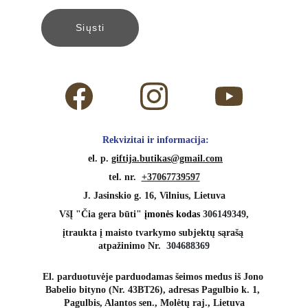
Siųsti
 Rekvizitai ir informacija:
 el. p. 
giftija.butikas@gmail.com
tel. nr.  
+37067739597
J. Jasinskio g. 16, Vilnius, Lietuva
VšĮ "Čia gera būti" 
įmonės kodas 
306149349,
įtraukta į maisto tvarkymo subjektų sąrašą 
atpažinimo Nr.  
304688369
El. parduotuvėje parduodamas šeimos medus iš Jono 
Babelio bityno (Nr. 43BT26), adresas Pagulbio k. 1, 
Pagulbis, Alantos sen., Molėtų raj., Lietuva