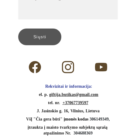
Siųsti
 Rekvizitai ir informacija:
 el. p. 
giftija.butikas@gmail.com
tel. nr.  
+37067739597
J. Jasinskio g. 16, Vilnius, Lietuva
VšĮ "Čia gera būti" 
įmonės kodas 
306149349,
įtraukta į maisto tvarkymo subjektų sąrašą 
atpažinimo Nr.  
304688369