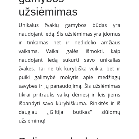
užsiėmimas
Unikalus žvakių gamybos būdas yra
naudojant ledą. Šis užsiėmimas yra įdomus
ir tinkamas net ir nedidelio amžiaus
vaikams. Vaikai galės išmokti, kaip
naudojant ledą sukurti savo unikalias
žvakes. Tai ne tik kūrybiška veikla, bet ir
puiki galimybė mokytis apie medžiagų
savybes ir jų panaudojimą. Šis užsiėmimas
tikrai pritrauks vaikų dėmesį ir leis jiems
išbandyti savo kūrybiškumą. Rinkitės ir iš
daugiau ,,Giftija butikas" siūlomų
užsiėmimų!