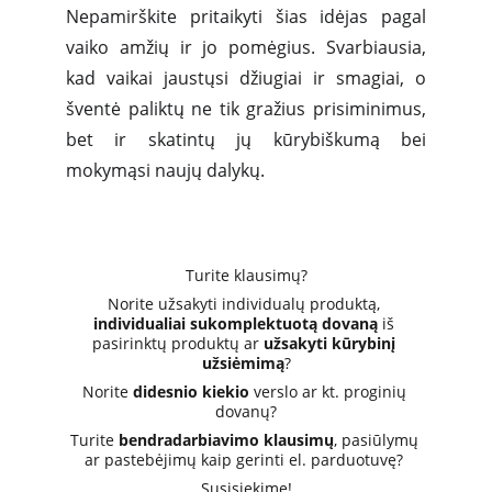
Nepamirškite pritaikyti šias idėjas pagal
vaiko amžių ir jo pomėgius. Svarbiausia,
kad vaikai jaustųsi džiugiai ir smagiai, o
šventė paliktų ne tik gražius prisiminimus,
bet ir skatintų jų kūrybiškumą bei
mokymąsi naujų dalykų.
Turite klausimų?
Norite užsakyti individualų produktą, 
individualiai sukomplektuotą dovaną
 iš 
pasirinktų produktų ar 
užsakyti kūrybinį 
užsiėmimą
?
Norite 
didesnio kiekio
 verslo ar kt. proginių 
dovanų?
Turite 
bendradarbiavimo klausimų
, pasiūlymų 
ar pastebėjimų kaip gerinti el. parduotuvę? 
Susisiekime!