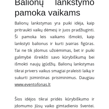
Balionų lankstymo
pamoka vaikams
Balionų lankstymas yra puiki idėja, kaip
pritraukti vaikų dėmesį ir juos pradžiuginti.
Ši pamoka leis vaikams išmokti, kaip
lankstyti balionus ir kurti įvairias figūras.
Tai ne tik įdomus užsiėmimas, bet ir puiki
galimybė išreikšti savo kūrybiškumą bei
išmokti naujų įgūdžių. Balionų lankstymas
tikrai privers vaikus smagiai praleisti laiką ir
sukurti įsimintinas prisiminimus. Daugiau
www.eventofonas.lt
Šios idėjos tikrai pridės kūrybiškumo ir
įdomumo Jūsų vaiko gimtadienio šventei.