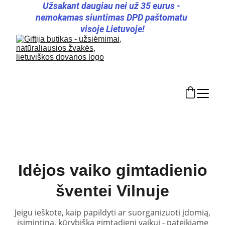
Užsakant daugiau nei už 35 eurus - 
nemokamas siuntimas DPD paštomatu 
visoje Lietuvoje!
Idėjos vaiko gimtadienio
šventei Vilnuje
Jeigu ieškote, kaip papildyti ar suorganizuoti įdomią,
įsimintiną, kūrybišką gimtadienį vaikui - pateikiame