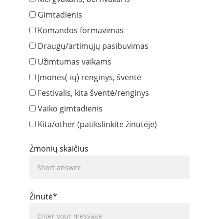
Gimtadienis
Komandos formavimas
Draugų/artimųjų pasibuvimas
Užimtumas vaikams
Įmonės(-ių) renginys, šventė
Festivalis, kita šventė/renginys
Vaiko gimtadienis
Kita/other (patikslinkite žinutėje)
Žmonių skaičius
Žinutė*