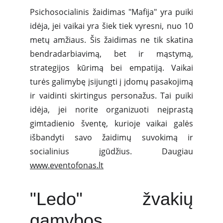
Psichosocialinis žaidimas "Mafija" yra puiki
idėja, jei vaikai yra šiek tiek vyresni, nuo 10
metų amžiaus. Šis žaidimas ne tik skatina
bendradarbiavimą, bet ir mąstymą,
strategijos kūrimą bei empatiją. Vaikai
turės galimybę įsijungti į įdomų pasakojimą
ir vaidinti skirtingus personažus. Tai puiki
idėja, jei norite organizuoti neįprastą
gimtadienio šventę, kurioje vaikai galės
išbandyti savo žaidimų suvokimą ir
socialinius įgūdžius. Daugiau
www.eventofonas.lt
"Ledo" žvakių
gamybos