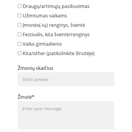
Draugų/artimųjų pasibuvimas
Užimtumas vaikams
Įmonės(-ių) renginys, šventė
Festivalis, kita šventė/renginys
Vaiko gimtadienis
Kita/other (patikslinkite žinutėje)
Žmonių skaičius
Žinutė*