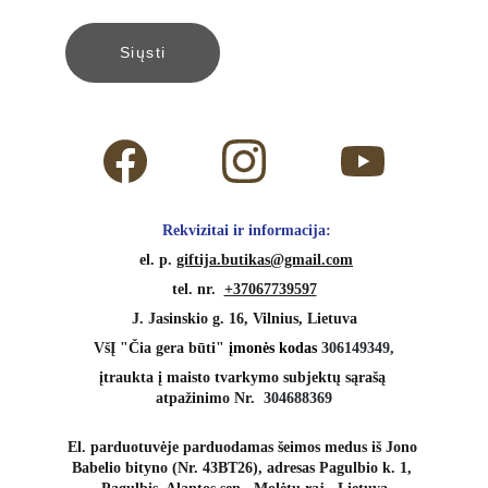
Siųsti
 Rekvizitai ir informacija:
 el. p. 
giftija.butikas@gmail.com
tel. nr.  
+37067739597
J. Jasinskio g. 16, Vilnius, Lietuva
VšĮ "Čia gera būti" 
įmonės kodas 
306149349,
įtraukta į maisto tvarkymo subjektų sąrašą 
atpažinimo Nr.  
304688369
El. parduotuvėje parduodamas šeimos medus iš Jono 
Babelio bityno (Nr. 43BT26), adresas Pagulbio k. 1, 