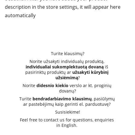
description in the store settings, it will appear here
automatically
Turite klausimų?
Norite užsakyti individualų produktą, 
individualiai sukomplektuotą dovaną
 iš 
pasirinktų produktų ar 
užsakyti kūrybinį 
užsiėmimą
?
Norite 
didesnio kiekio
 verslo ar kt. proginių 
dovanų?
Turite 
bendradarbiavimo klausimų
, pasiūlymų 
ar pastebėjimų kaip gerinti el. parduotuvę? 
Susisiekime!
Feel free to contact us for questions, enquiries 
in English. 