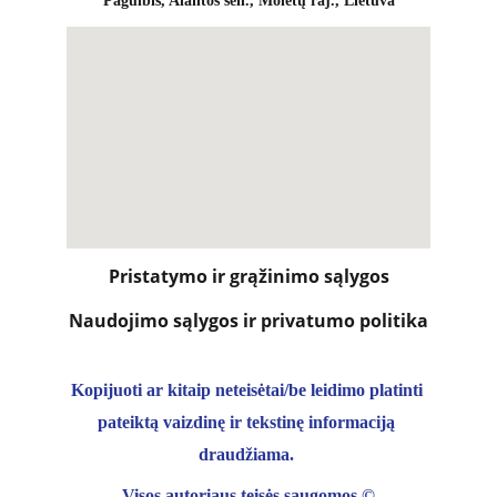
Pagulbis, Alantos sen., Molėtų raj., Lietuva
Pristatymo ir grąžinimo sąlygos
Naudojimo sąlygos ir privatumo politika
Kopijuoti ar kitaip neteisėtai/be leidimo platinti 
pateiktą vaizdinę ir tekstinę informaciją 
draudžiama. 
Visos autoriaus teisės saugomos 
©