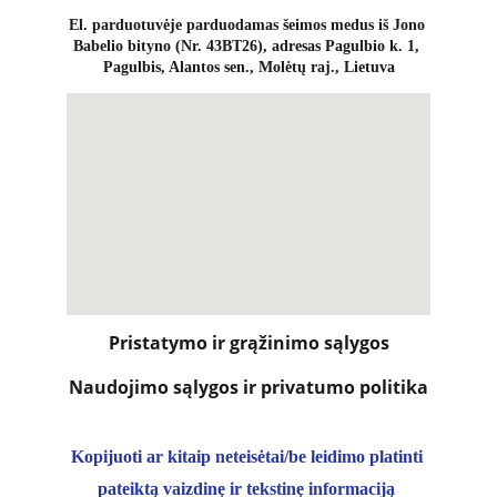
El. parduotuvėje parduodamas šeimos medus iš Jono 
Babelio bityno (Nr. 43BT26), adresas Pagulbio k. 1, 
Pagulbis, Alantos sen., Molėtų raj., Lietuva
Pristatymo ir grąžinimo sąlygos
Naudojimo sąlygos ir privatumo politika
Kopijuoti ar kitaip neteisėtai/be leidimo platinti 
pateiktą vaizdinę ir tekstinę informaciją 