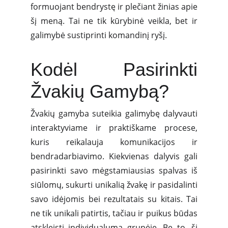
formuojant bendrystę ir plečiant žinias apie
šį meną. Tai ne tik kūrybinė veikla, bet ir
galimybė sustiprinti komandinį ryšį.
Kodėl Pasirinkti
Žvakių Gamybą?
Žvakių gamyba suteikia galimybę dalyvauti
interaktyviame ir praktiškame procese,
kuris reikalauja komunikacijos ir
bendradarbiavimo. Kiekvienas dalyvis gali
pasirinkti savo mėgstamiausias spalvas iš
siūlomų, sukurti unikalią žvakę ir pasidalinti
savo idėjomis bei rezultatais su kitais. Tai
ne tik unikali patirtis, tačiau ir puikus būdas
atskleisti individualumą grupėje. Be to, ši