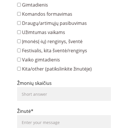
Gimtadienis
Komandos formavimas
Draugų/artimųjų pasibuvimas
Užimtumas vaikams
Įmonės(-ių) renginys, šventė
Festivalis, kita šventė/renginys
Vaiko gimtadienis
Kita/other (patikslinkite žinutėje)
Žmonių skaičius
Žinutė*