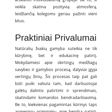
veikla skatina pozityvią atmosferą,
leidžiančią kolegoms geriau pažinti vieni
kitus.
Praktiniai Privalumai
Natūralių žvakių gamyba suteikia ne tik
kūrybinę, bet ir edukacinę patirtį.
Mokydamiesi apie skirtingų medžiagų
savybes ir gamybos procesą, dalyviai įgyja
vertingų žinių. Šis procesas taip pat gali
būti puiki valiuta tam, kad darbuotojai
galėtų dalintis patirtimi ir sprendimais,
skatindami komandos bendradarbiavimą.
Be to, kiekvienas pagamintas kūrinys taps
asmeniniu priminimu apie bendrą patirtį,