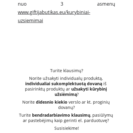
nuo 3 asmenų
www.giftijabutikas.eu/kurybiniai-
uzsiemimai
Turite klausimų?
Norite užsakyti individualų produktą, 
individualiai sukomplektuotą dovaną
 iš 
pasirinktų produktų ar 
užsakyti kūrybinį 
užsiėmimą
?
Norite 
didesnio kiekio
 verslo ar kt. proginių 
dovanų?
Turite 
bendradarbiavimo klausimų
, pasiūlymų 
ar pastebėjimų kaip gerinti el. parduotuvę? 
Susisiekime!