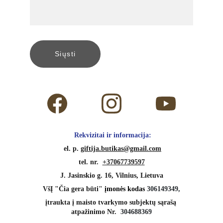
Siųsti
 Rekvizitai ir informacija:
 el. p. 
giftija.butikas@gmail.com
tel. nr.  
+37067739597
J. Jasinskio g. 16, Vilnius, Lietuva
VšĮ "Čia gera būti" 
įmonės kodas 
306149349,
įtraukta į maisto tvarkymo subjektų sąrašą 
atpažinimo Nr.  
304688369