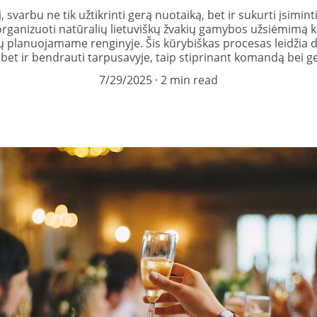
varbu ne tik užtikrinti gerą nuotaiką, bet ir sukurti įsiminti
a organizuoti natūralių lietuviškų žvakių gamybos užsiėmimą 
 planuojamame renginyje. Šis kūrybiškas procesas leidžia d
bet ir bendrauti tarpusavyje, taip stiprinant komandą bei 
7/29/2025
2 min read