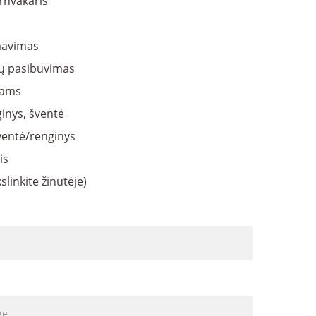
rnvakaris
avimas
ų pasibuvimas
kams
inys, šventė
šventė/renginys
is
slinkite žinutėje)