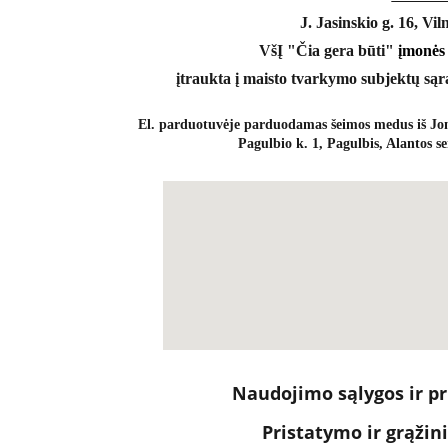
J. Jasinskio g. 16, Vil
VšĮ "Čia gera būti" 
įmonės
įtraukta į maisto tvarkymo subjektų sąr
El. parduotuvėje parduodamas šeimos medus iš Jon
Pagulbio k. 1, Pagulbis, Alantos se
Naudojimo sąlygos ir pr
Pristatymo ir grąžin