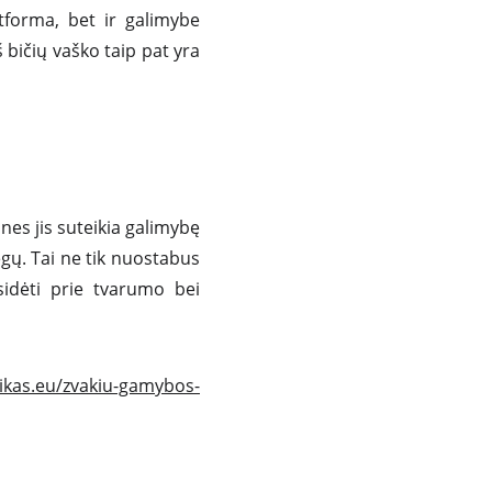
tforma, bet ir galimybe
 bičių vaško taip pat yra
es jis suteikia galimybę
egų. Tai ne tik nuostabus
sidėti prie tvarumo bei
tikas.eu/zvakiu-gamybos-