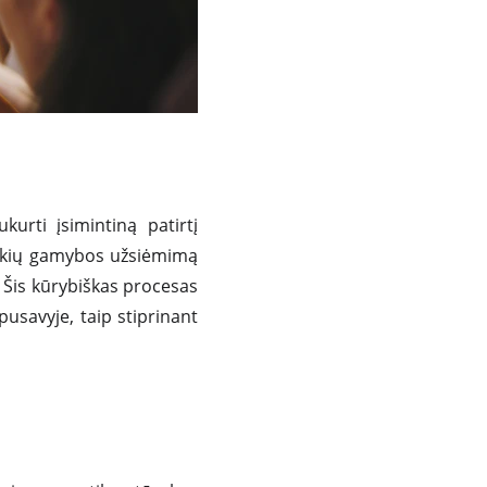
kurti įsimintiną patirtį
 žvakių gamybos užsiėmimą
Šis kūrybiškas procesas
usavyje, taip stiprinant