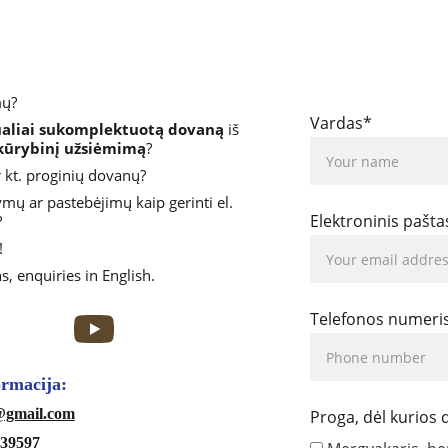
mų?
Vardas*
ualiai sukomplektuotą dovaną
 iš 
 kūrybinį užsiėmimą
?
r kt. proginių dovanų?
ymų ar pastebėjimų kaip gerinti el. 
Elektroninis pašta
 
!
s, enquiries in English. 
Telefonos numeri
formacija:
s@gmail.com
Proga, dėl kurios
39597