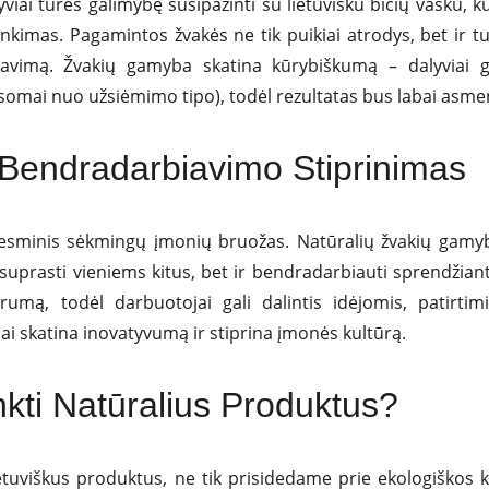
ai turės galimybę susipažinti su lietuvišku bičių vašku, ku
inkimas. Pagamintos žvakės ne tik puikiai atrodys, bet ir t
iavimą. Žvakių gamyba skatina kūrybiškumą – dalyviai ga
somai nuo užsiėmimo tipo), todėl rezultatas bus labai asmen
Bendradarbiavimo Stiprinimas
sminis sėkmingų įmonių bruožas. Natūralių žvakių gam
 suprasti vieniems kitus, bet ir bendradarbiauti sprendžiant
umą, todėl darbuotojai gali dalintis idėjomis, patirtimi
ai skatina inovatyvumą ir stiprina įmonės kultūrą.
nkti Natūralius Produktus?
ietuviškus produktus, ne tik prisidedame prie ekologiškos 