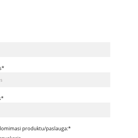
s*
s*
 domimasi produktu/paslauga:*