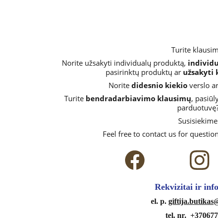
Turite klausi
Norite užsakyti individualų produktą, 
individ
pasirinktų produktų ar 
užsakyti
Norite 
didesnio kiekio
 verslo a
Turite 
bendradarbiavimo klausimų
, pasiūl
parduotuvę?
Susisiekime
Feel free to contact us for question
 Rekvizitai ir in
 el. p. 
giftija.butika
tel. nr.  
+370677