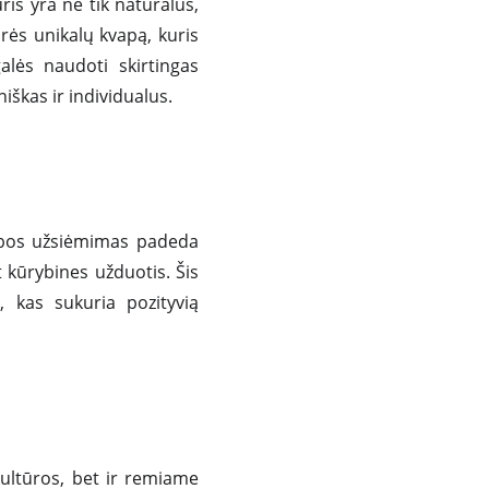
ris yra ne tik natūralus,
urės unikalų kvapą, kuris
lės naudoti skirtingas
iškas ir individualus.
ybos užsiėmimas padeda
 kūrybines užduotis. Šis
, kas sukuria pozityvią
kultūros, bet ir remiame