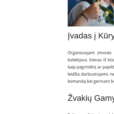
Įvadas į Kū
Organizuojant įmonės re
kolektyvui. Vienas iš bū
kaip pagrindinį ar pap
leidžia darbuotojams ne
komandą bei gerinant b
Žvakių Gam