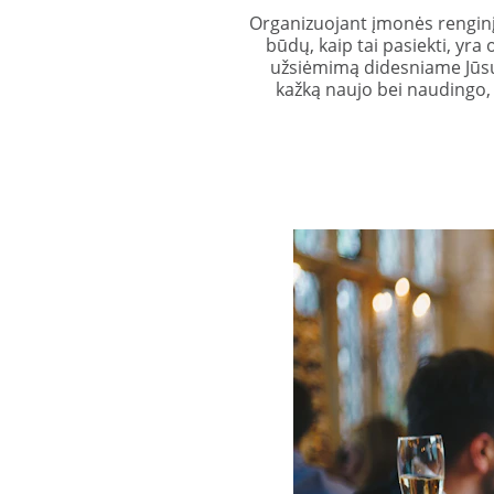
Organizuojant įmonės renginį, s
būdų, kaip tai pasiekti, yr
užsiėmimą didesniame Jūsų
kažką naujo bei naudingo, 