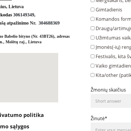
Mergvakaris, be
nius, Lietuva
Gimtadienis
 kodas 
306149349,
Komandos form
ašą atpažinimo Nr.  
304688369
Draugų/artimųj
o Babelio bityno (Nr. 43BT26), adresas 
Užimtumas vai
n., Molėtų raj., Lietuva
Įmonės(-ių) reng
Festivalis, kita 
Vaiko gimtadien
Kita/other (patik
Žmonių skaičius
ivatumo politika
Žinutė*
imo sąlygos