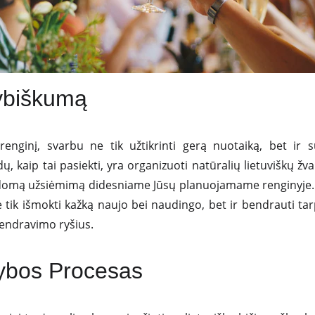
rybiškumą
nginį, svarbu ne tik užtikrinti gerą nuotaiką, bet ir su
dų, kaip tai pasiekti, yra organizuoti natūralių lietuviškų
ildomą užsiėmimą didesniame Jūsų planuojamame renginyje. 
 tik išmokti kažką naujo bei naudingo, bet ir bendrauti tarp
endravimo ryšius.
ybos Procesas