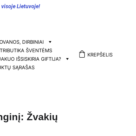
isoje Lietuvoje!
OVANOS, DIRBINIAI
TRIBUTIKA ŠVENTĖMS
KREPŠELIS
JA
KUO IŠSISKIRIA GIFTIJA?
KTŲ SĄRAŠAS
ginį: Žvakių