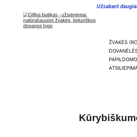
Užsakant daugia
ŽVAKĖS (RO
DOVANĖLĖS
PAPILDOM
ATSILIEPIMA
Kūrybiškumo