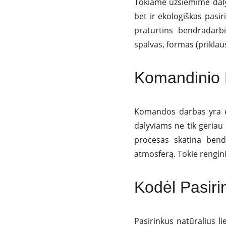
Tokiame užsiėmime dalyvi
bet ir ekologiškas pasir
praturtins bendradarb
spalvas, formas (priklau
Komandinio 
Komandos darbas yra e
dalyviams ne tik geriau
procesas skatina bendr
atmosferą. Tokie rengini
Kodėl Pasiri
Pasirinkus natūralius l