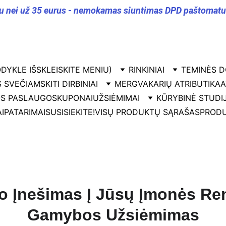
u nei už 35 eurus - nemokamas siuntimas DPD paštomatu v
DYKLE IŠSKLEISKITE MENIU)
RINKINIAI
TEMINĖS D
 SVEČIAMS
KITI DIRBINIAI
MERGVAKARIŲ ATRIBUTIKA
A
OS PASLAUGOS
KUPONAI
UŽSIĖMIMAI
KŪRYBINĖ STUDI
I
PATARIMAI
SUSISIEKITE!
VISŲ PRODUKTŲ SĄRAŠAS
PRODU
 Įnešimas Į Jūsų Įmonės Ren
Gamybos Užsiėmimas