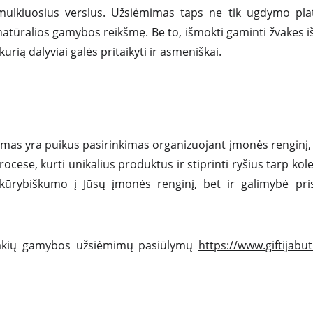
smulkiuosius verslus. Užsiėmimas taps ne tik ugdymo pla
natūralios gamybos reikšmę. Be to, išmokti gaminti žvakes iš
urią dalyviai galės pritaikyti ir asmeniškai.
as yra puikus pasirinkimas organizuojant įmonės renginį, n
ocese, kurti unikalius produktus ir stiprinti ryšius tarp kol
 kūrybiškumo į Jūsų įmonės renginį, bet ir galimybė pri
 žvakių gamybos užsiėmimų pasiūlymų
https://www.giftijabu