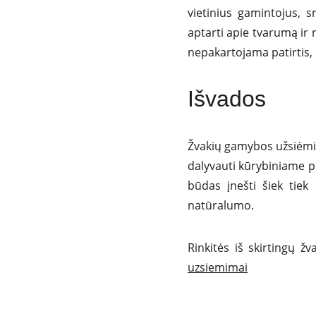
vietinius gamintojus, 
aptarti apie tvarumą ir 
nepakartojama patirtis, k
Išvados
Žvakių gamybos užsiėmim
dalyvauti kūrybiniame pr
būdas įnešti šiek tiek
natūralumo.
Rinkitės iš skirtingų
uzsiemimai