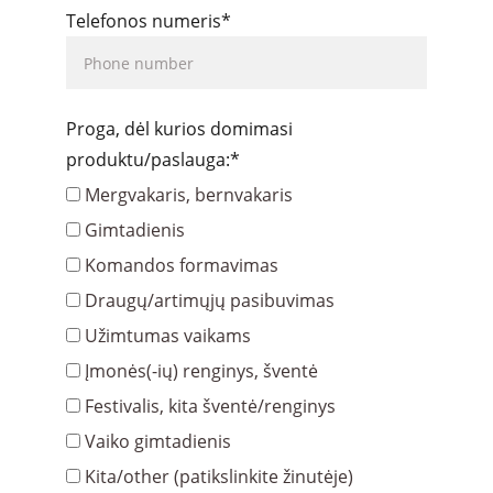
Telefonos numeris*
Proga, dėl kurios domimasi
produktu/paslauga:*
Mergvakaris, bernvakaris
Gimtadienis
Komandos formavimas
Draugų/artimųjų pasibuvimas
Užimtumas vaikams
Įmonės(-ių) renginys, šventė
Festivalis, kita šventė/renginys
Vaiko gimtadienis
Kita/other (patikslinkite žinutėje)