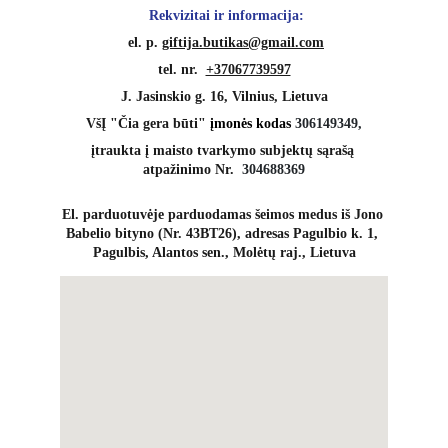
 Rekvizitai ir informacija:
 el. p. 
giftija.butikas@gmail.com
tel. nr.  
+37067739597
J. Jasinskio g. 16, Vilnius, Lietuva
VšĮ "Čia gera būti" 
įmonės kodas 
306149349,
įtraukta į maisto tvarkymo subjektų sąrašą 
atpažinimo Nr.  
304688369
El. parduotuvėje parduodamas šeimos medus iš Jono 
Babelio bityno (Nr. 43BT26), adresas Pagulbio k. 1, 
Pagulbis, Alantos sen., Molėtų raj., Lietuva