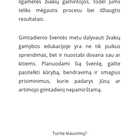
ilgametės žvakių gamintojos, todėl Jums
teliks mėgautis procesu bei džiaugtis
rezultatais.
Gimtadienio šventės metu dalyvauti žvakių
gamybos edukacijoje yra ne tik puikus
sprendimas, bet ir nuostabi dovana sau ar
kitiems. Planuodami šią šventę, galite
pasitelkti kūrybą, bendravimą ir smagius
prisiminimus, kurie padarys Jūsų ar
artimojo gimtadienį nepamirštamą.
Turite klausimų?