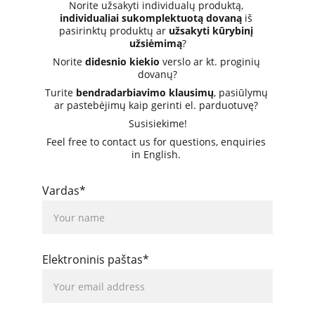
Norite užsakyti individualų produktą, 
individualiai sukomplektuotą dovaną
 iš 
pasirinktų produktų ar 
užsakyti kūrybinį 
užsiėmimą
?
Norite 
didesnio kiekio
 verslo ar kt. proginių 
dovanų?
Turite 
bendradarbiavimo klausimų
, pasiūlymų 
ar pastebėjimų kaip gerinti el. parduotuvę? 
Susisiekime!
Feel free to contact us for questions, enquiries 
in English. 
Vardas*
Elektroninis paštas*