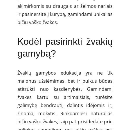
akimirkomis su draugais ar šeimos nariais
ir pasinersite į kūrybą, gamindami unikalias
bičių vaško žvakes.
Kodėl pasirinkti žvakių
gamybą?
Žvakių gamybos edukacija yra ne tik
malonus užsiėmimas, bet ir puikus būdas
atitrūkti nuo kasdienybės. Gamindami
žvakes kartu su artimaisiais, turėsite
galimybę bendrauti, dalintis idėjomis ir,
žinoma, mokytis. Rinkdamiesi natūralias
bičių vaško žvakes, taip pat prisidedate prie
aplinkos saugojimo, nes bičių vaškas yra