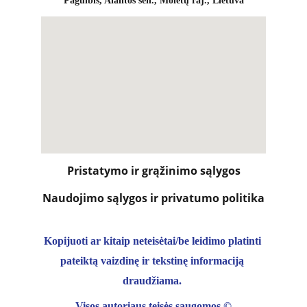
Pagulbis, Alantos sen., Molėtų raj., Lietuva
Pristatymo ir grąžinimo sąlygos
Naudojimo sąlygos ir privatumo politika
Kopijuoti ar kitaip neteisėtai/be leidimo platinti 
pateiktą vaizdinę ir tekstinę informaciją 
draudžiama. 
Visos autoriaus teisės saugomos 
©