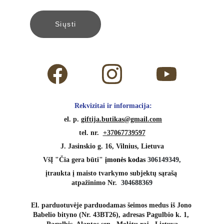
Siųsti
 Rekvizitai ir informacija:
 el. p. 
giftija.butikas@gmail.com
tel. nr.  
+37067739597
J. Jasinskio g. 16, Vilnius, Lietuva
VšĮ "Čia gera būti" 
įmonės kodas 
306149349,
įtraukta į maisto tvarkymo subjektų sąrašą 
atpažinimo Nr.  
304688369
El. parduotuvėje parduodamas šeimos medus iš Jono 
Babelio bityno (Nr. 43BT26), adresas Pagulbio k. 1, 