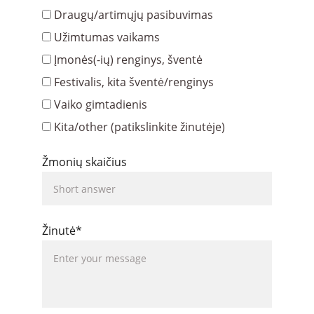
Draugų/artimųjų pasibuvimas
Užimtumas vaikams
Įmonės(-ių) renginys, šventė
Festivalis, kita šventė/renginys
Vaiko gimtadienis
Kita/other (patikslinkite žinutėje)
Žmonių skaičius
Žinutė*