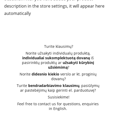
description in the store settings, it will appear here
automatically
Turite klausimų?
Norite užsakyti individualų produktą, 
individualiai sukomplektuotą dovaną
 iš 
pasirinktų produktų ar 
užsakyti kūrybinį 
užsiėmimą
?
Norite 
didesnio kiekio
 verslo ar kt. proginių 
dovanų?
Turite 
bendradarbiavimo klausimų
, pasiūlymų 
ar pastebėjimų kaip gerinti el. parduotuvę? 
Susisiekime!
Feel free to contact us for questions, enquiries 
in English. 