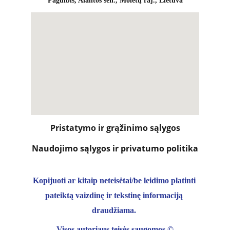
Pagulbis, Alantos sen., Molėtų raj., Lietuva
Pristatymo ir grąžinimo sąlygos
Naudojimo sąlygos ir privatumo politika
Kopijuoti ar kitaip neteisėtai/be leidimo platinti 
pateiktą vaizdinę ir tekstinę informaciją 
draudžiama. 
Visos autoriaus teisės saugomos 
©