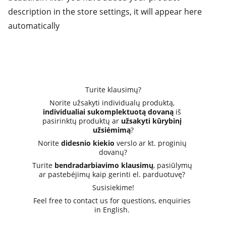
description in the store settings, it will appear here
automatically
Turite klausimų?
Norite užsakyti individualų produktą, 
individualiai sukomplektuotą dovaną
 iš 
pasirinktų produktų ar 
užsakyti kūrybinį 
užsiėmimą
?
Norite 
didesnio kiekio
 verslo ar kt. proginių 
dovanų?
Turite 
bendradarbiavimo klausimų
, pasiūlymų 
ar pastebėjimų kaip gerinti el. parduotuvę? 
Susisiekime!
Feel free to contact us for questions, enquiries 
in English. 