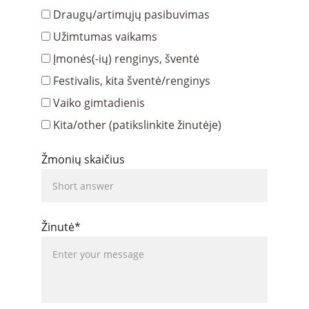
Draugų/artimųjų pasibuvimas
Užimtumas vaikams
Įmonės(-ių) renginys, šventė
Festivalis, kita šventė/renginys
Vaiko gimtadienis
Kita/other (patikslinkite žinutėje)
Žmonių skaičius
Žinutė*