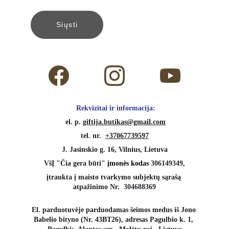
Siųsti
 Rekvizitai ir informacija:
 el. p. 
giftija.butikas@gmail.com
tel. nr.  
+37067739597
J. Jasinskio g. 16, Vilnius, Lietuva
VšĮ "Čia gera būti" 
įmonės kodas 
306149349,
įtraukta į maisto tvarkymo subjektų sąrašą 
atpažinimo Nr.  
304688369
El. parduotuvėje parduodamas šeimos medus iš Jono 
Babelio bityno (Nr. 43BT26), adresas Pagulbio k. 1, 