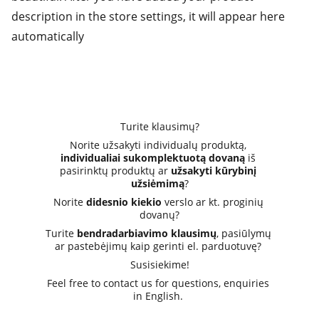
description in the store settings, it will appear here
automatically
Turite klausimų?
Norite užsakyti individualų produktą, 
individualiai sukomplektuotą dovaną
 iš 
pasirinktų produktų ar 
užsakyti kūrybinį 
užsiėmimą
?
Norite 
didesnio kiekio
 verslo ar kt. proginių 
dovanų?
Turite 
bendradarbiavimo klausimų
, pasiūlymų 
ar pastebėjimų kaip gerinti el. parduotuvę? 
Susisiekime!
Feel free to contact us for questions, enquiries 
in English. 