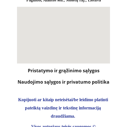
Pagulbis, Alantos sen., Molėtų raj., Lietuva
Pristatymo ir grąžinimo sąlygos
Naudojimo sąlygos ir privatumo politika
Kopijuoti ar kitaip neteisėtai/be leidimo platinti 
pateiktą vaizdinę ir tekstinę informaciją 
draudžiama. 
Visos autoriaus teisės saugomos 
©