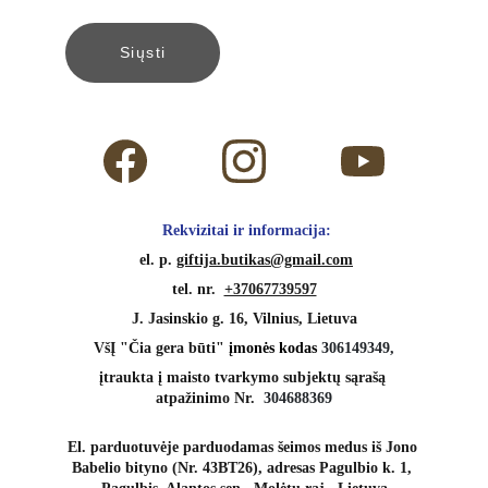
Siųsti
 Rekvizitai ir informacija:
 el. p. 
giftija.butikas@gmail.com
tel. nr.  
+37067739597
J. Jasinskio g. 16, Vilnius, Lietuva
VšĮ "Čia gera būti" 
įmonės kodas 
306149349,
įtraukta į maisto tvarkymo subjektų sąrašą 
atpažinimo Nr.  
304688369
El. parduotuvėje parduodamas šeimos medus iš Jono 
Babelio bityno (Nr. 43BT26), adresas Pagulbio k. 1, 