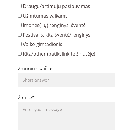
Draugų/artimųjų pasibuvimas
Užimtumas vaikams
Įmonės(-ių) renginys, šventė
Festivalis, kita šventė/renginys
Vaiko gimtadienis
Kita/other (patikslinkite žinutėje)
Žmonių skaičius
Žinutė*