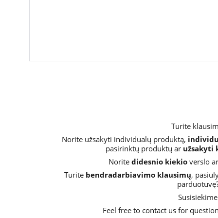
Turite klausi
Norite užsakyti individualų produktą, 
individ
pasirinktų produktų ar 
užsakyti
Norite 
didesnio kiekio
 verslo a
Turite 
bendradarbiavimo klausimų
, pasiūl
parduotuvę?
Susisiekime
Feel free to contact us for question