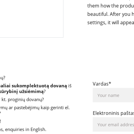
them how the product
beautiful. After you
settings, it will app
mų?
Vardas*
ualiai sukomplektuotą dovaną
 iš 
 kūrybinį užsiėmimą
?
r kt. proginių dovanų?
ymų ar pastebėjimų kaip gerinti el. 
Elektroninis pašta
 
!
s, enquiries in English. 