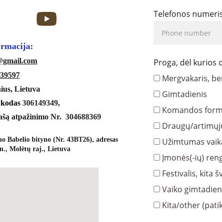
Telefonos numeri
formacija:
s@gmail.com
Proga, dėl kurios
39597
Mergvakaris, be
nius, Lietuva
Gimtadienis
 kodas 
306149349,
Komandos form
ašą atpažinimo Nr.  
304688369
Draugų/artimųj
o Babelio bityno (Nr. 43BT26), adresas 
Užimtumas vai
n., Molėtų raj., Lietuva
Įmonės(-ių) reng
Festivalis, kita 
Vaiko gimtadien
Kita/other (patik