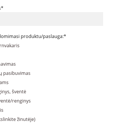
s*
 domimasi produktu/paslauga:*
rnvakaris
avimas
ų pasibuvimas
kams
inys, šventė
šventė/renginys
is
slinkite žinutėje)