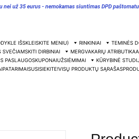
u nei už 35 eurus - nemokamas siuntimas DPD paštomatu v
DYKLE IŠSKLEISKITE MENIU)
RINKINIAI
TEMINĖS D
 SVEČIAMS
KITI DIRBINIAI
MERGVAKARIŲ ATRIBUTIKA
A
OS PASLAUGOS
KUPONAI
UŽSIĖMIMAI
KŪRYBINĖ STUDI
I
PATARIMAI
SUSISIEKITE!
VISŲ PRODUKTŲ SĄRAŠAS
PRODU