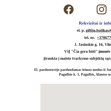
 Rekvizitai ir in
 el. p. 
giftija.butika
tel. nr.  
+370677
J. Jasinskio g. 16, Vil
VšĮ "Čia gera būti" 
įmonės
įtraukta į maisto tvarkymo subjektų sąr
El. parduotuvėje parduodamas šeimos medus iš Jon
Pagulbio k. 1, Pagulbis, Alantos se