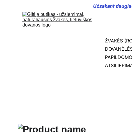
Užsakant daugia
ŽVAKĖS (RO
DOVANĖLĖS
PAPILDOM
ATSILIEPIMA