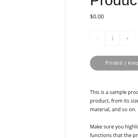
Produc
$0.00
-
+
Pridėti į kre
This is a sample pro
product, from its siz
material, and so on.
Make sure you highli
functions that the p