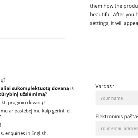
them how the product
beautiful. After you
settings, it will app
mų?
Vardas*
ualiai sukomplektuotą dovaną
 iš 
 kūrybinį užsiėmimą
?
r kt. proginių dovanų?
ymų ar pastebėjimų kaip gerinti el. 
Elektroninis pašta
 
!
s, enquiries in English. 