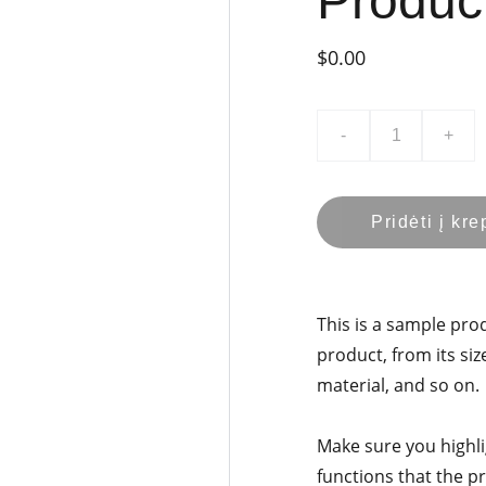
Produc
$0.00
-
+
Pridėti į kre
This is a sample pro
product, from its siz
material, and so on.
Make sure you highli
functions that the p