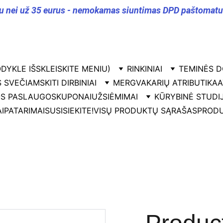
u nei už 35 eurus - nemokamas siuntimas DPD paštomatu v
DYKLE IŠSKLEISKITE MENIU)
RINKINIAI
TEMINĖS D
 SVEČIAMS
KITI DIRBINIAI
MERGVAKARIŲ ATRIBUTIKA
A
OS PASLAUGOS
KUPONAI
UŽSIĖMIMAI
KŪRYBINĖ STUDI
I
PATARIMAI
SUSISIEKITE!
VISŲ PRODUKTŲ SĄRAŠAS
PRODU