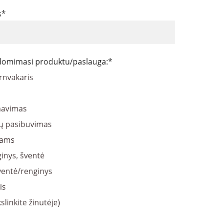
s*
 domimasi produktu/paslauga:*
rnvakaris
avimas
ų pasibuvimas
kams
inys, šventė
šventė/renginys
is
slinkite žinutėje)