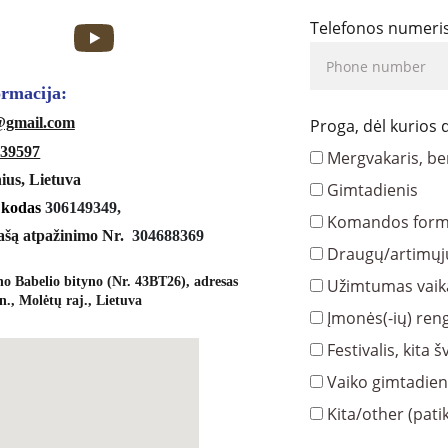
Telefonos numeri
formacija:
s@gmail.com
Proga, dėl kurios
39597
Mergvakaris, be
nius, Lietuva
Gimtadienis
 kodas 
306149349,
Komandos form
ašą atpažinimo Nr.  
304688369
Draugų/artimųj
o Babelio bityno (Nr. 43BT26), adresas 
Užimtumas vai
n., Molėtų raj., Lietuva
Įmonės(-ių) reng
Festivalis, kita 
Vaiko gimtadien
Kita/other (patik