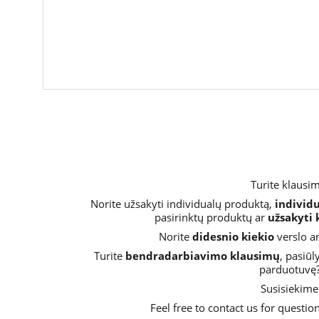
Turite klausi
Norite užsakyti individualų produktą, 
individ
pasirinktų produktų ar 
užsakyti
Norite 
didesnio kiekio
 verslo a
Turite 
bendradarbiavimo klausimų
, pasiūl
parduotuvę?
Susisiekime
Feel free to contact us for question