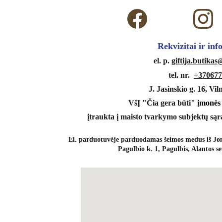
 Rekvizitai ir in
 el. p. 
giftija.butika
tel. nr.  
+370677
J. Jasinskio g. 16, Vil
VšĮ "Čia gera būti" 
įmonės
įtraukta į maisto tvarkymo subjektų sąr
El. parduotuvėje parduodamas šeimos medus iš Jon
Pagulbio k. 1, Pagulbis, Alantos se