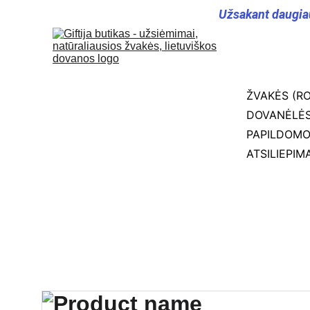
Užsakant daugia
ŽVAKĖS (RO
DOVANĖLĖS
PAPILDOM
ATSILIEPIMA